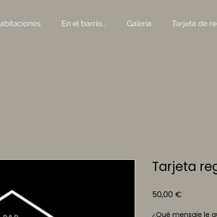
abitaciones
En el barrio...
Galería
Tarjeta de r
Tarjeta re
Precio
50,00 €
¿Qué mensaje le gu