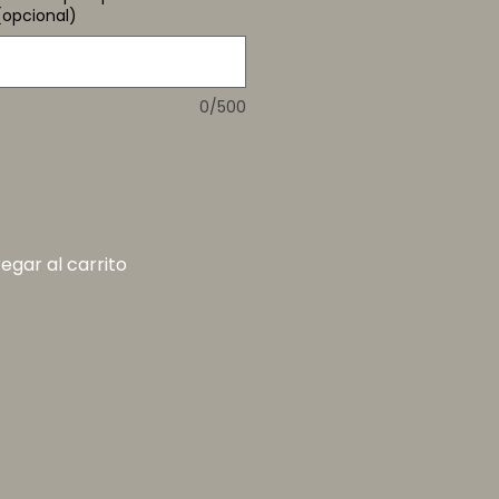
(opcional)
0/500
egar al carrito