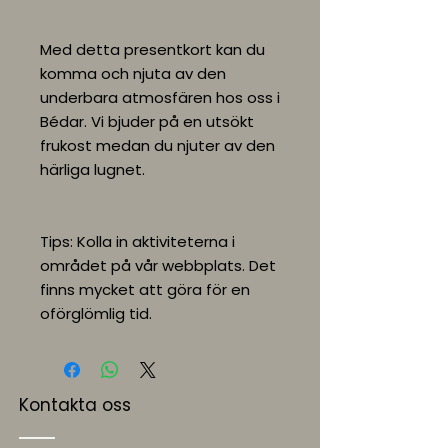
Med detta presentkort kan du
komma och njuta av den
underbara atmosfären hos oss i
Bédar. Vi bjuder på en utsökt
frukost medan du njuter av den
härliga lugnet.
Tips: Kolla in aktiviteterna i
området på vår webbplats. Det
finns mycket att göra för en
oförglömlig tid.
Kontakta oss