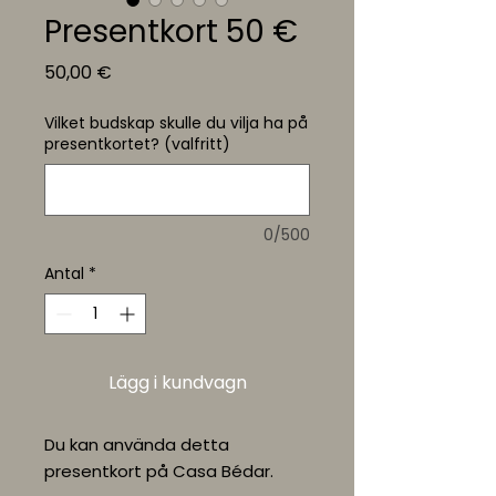
Presentkort 50 €
Pris
50,00 €
Vilket budskap skulle du vilja ha på
presentkortet? (valfritt)
0/500
Antal
*
Lägg i kundvagn
Du kan använda detta
presentkort på Casa Bédar.